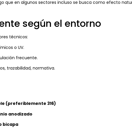
lgo que en algunos sectores incluso se busca como efecto natur
ente según el entorno
ores técnicos:
ímicos o UV.
pulación frecuente.
gos, trazabilidad, normativa.
le (preferiblemente 316)
inio anodizado
co bicapa