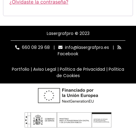
¿Olvidaste la contraseña?
Lasergrafpro
©
2023
660 08 29 68
|
info@lasergrafpro.es
|
Facebook
Portfolio
|
Aviso Legal
|
Política de Privacidad
|
Política
de Cookies